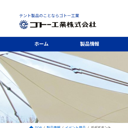
コ
ナ
ン
ビ
テント製品のことならゴトー工業
テ
ゲ
ン
ー
ツ
シ
へ
ョ
ホーム
製品情報
ス
ン
キ
に
ッ
移
プ
動
TOP
製品情報
イベント用品
ガゼボテント