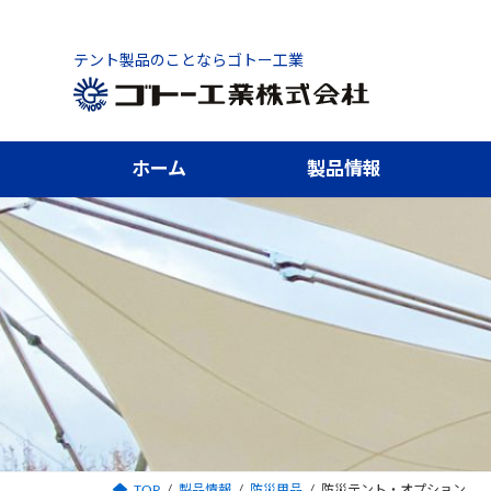
コ
ナ
ン
ビ
テント製品のことならゴトー工業
テ
ゲ
ン
ー
ツ
シ
へ
ョ
ホーム
製品情報
ス
ン
キ
に
ッ
移
プ
動
TOP
製品情報
防災用品
防災テント・オプション