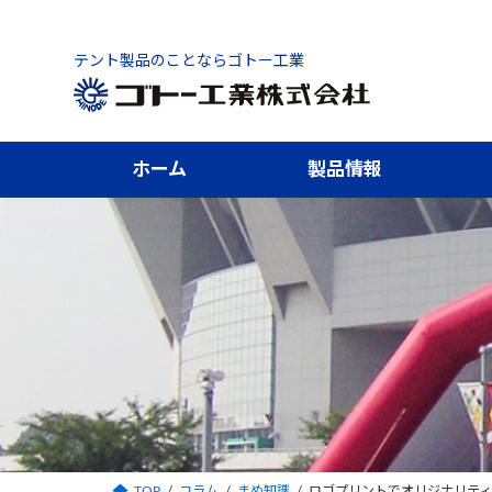
コ
ナ
ン
ビ
テント製品のことならゴトー工業
テ
ゲ
ン
ー
ツ
シ
へ
ョ
ホーム
製品情報
ス
ン
キ
に
ッ
移
プ
動
TOP
コラム
まめ知識
ロゴプリントでオリジナリティ