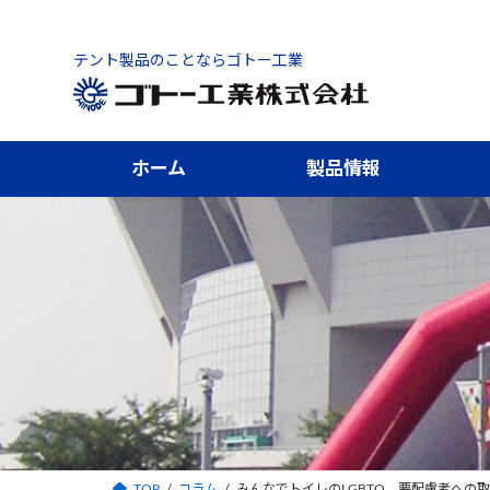
コ
ナ
ン
ビ
テント製品のことならゴトー工業
テ
ゲ
ン
ー
ツ
シ
へ
ョ
ホーム
製品情報
ス
ン
キ
に
ッ
移
プ
動
TOP
コラム
みんなでトイレのLGBTQ、要配慮者への