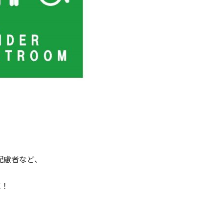
配慮者など、
に！